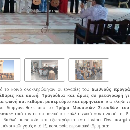
από το κοινό ολοκληρώθηκαν οι εργασίες του
Διεθνούς προγρ
«Κίθαρις και αοιδή: Τραγούδια και άριες σε μεταγραφή γ
ια φωνή και κιθάρα: ρεπερτόριο και ερμηνεία»
που έλαβε χ
μα διοργανώθηκε από το Τ
μήμα Μουσικών Σπουδών του 
asmus+
υπό τον επιστημονικό και καλλιτεχνικό συντονισμό της Ε
η διεθνή παρουσία και εξωστρέφεια του Ιονίου Πανεπιστημίο
ιμένοι καθηγητές από έξι κορυφαία ευρωπαϊκά ιδρύματα: