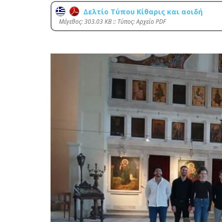
Δελτίο Τύπου Κίθαρις και αοιδή
Mέγεθος: 303.03 KB :: Τύπος: Αρχείο PDF