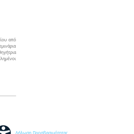
ρίου από
εμινάρια
θηγήτρια
κλημένοι
Δήλωση Προσβασιμότητας