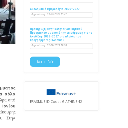
Ακαδημαϊκό Ημερολόγιο 2026-2027
Δημοσίευση:
03-07-2026 15:47
Προκήρυξη Κινητικότητας Διοικητικού
Προσωπικού με σκοπό την επιμόρφωση για τα
Ακαδ.Έτη: 2025-2027 στο πλαίσιο του
προγράμματος Erasmus+
Δημοσίευση:
02-09-2025 19:34
Όλα τα Νέα
άμματος
ια σόλο
ώρα από
ERASMUS ID Code : G ATHINE 42
Ιονίου
πίκουρης
υ. Στην