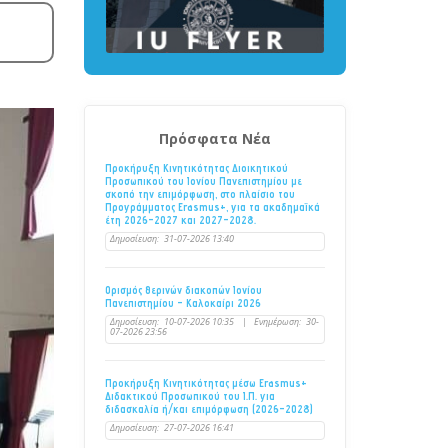
Πρόσφατα Νέα
Προκήρυξη Κινητικότητας Διοικητικού
Προσωπικού του Ιονίου Πανεπιστημίου με
σκοπό την επιμόρφωση, στο πλαίσιο του
Προγράμματος Erasmus+, για τα ακαδημαϊκά
έτη 2026–2027 και 2027–2028.
Δημοσίευση:
31-07-2026 13:40
Ορισμός θερινών διακοπών Ιονίου
Πανεπιστημίου - Καλοκαίρι 2026
Δημοσίευση:
10-07-2026 10:35
|
Ενημέρωση:
30-
07-2026 23:56
Προκήρυξη Κινητικότητας μέσω Erasmus+
Διδακτικού Προσωπικού του Ι.Π. για
διδασκαλία ή/και επιμόρφωση (2026-2028)
Δημοσίευση:
27-07-2026 16:41