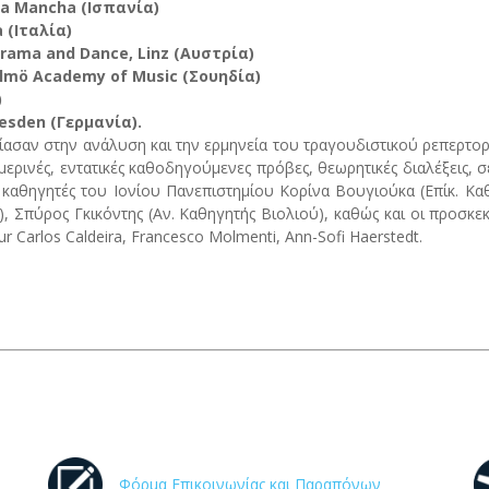
-La Mancha (Ισπανία)
a (Ιταλία)
 Drama and Dance, Linz (Αυστρία)
Malmö Academy of Music (Σουηδία)
)
resden (Γερμανία).
στίασαν στην ανάλυση και την ερμηνεία του τραγουδιστικού ρεπερτο
ερινές, εντατικές καθοδηγούμενες πρόβες, θεωρητικές διαλέξεις, σ
ι καθηγητές του Ιονίου Πανεπιστημίου Κορίνα Βουγιούκα (Επίκ. Κα
 Σπύρος Γκικόντης (Αν. Καθηγητής Βιολιού), καθώς και οι προσκε
tur Carlos Caldeira, Francesco Molmenti, Ann-Sofi Haerstedt.
Φόρμα Επικοινωνίας και Παραπόνων