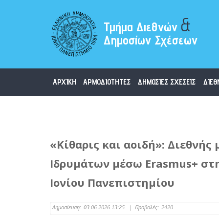
&
Τμήμα Διεθνών
Δημοσίων Σχέσεων
ΑΡΧΙΚΗ
ΑΡΜΟΔΙΟΤΗΤΕΣ
ΔΗΜΟΣΙΕΣ ΣΧΕΣΕΙΣ
ΔΙΕΘ
«Κίθαρις και αοιδή»: Διεθνή
Ιδρυμάτων μέσω Erasmus+ στη
Ιονίου Πανεπιστημίου
Δημοσίευση:
03-06-2026 13:25
|
Προβολές:
2420