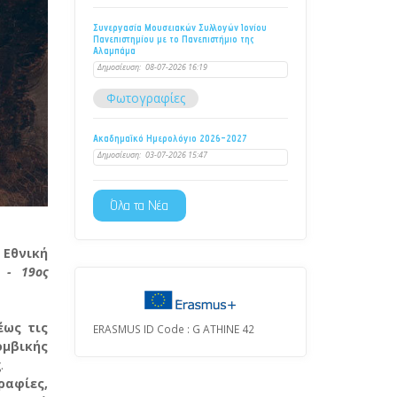
Συνεργασία Μουσειακών Συλλογών Ιονίου
Πανεπιστημίου με το Πανεπιστήμιο της
Αλαμπάμα
Δημοσίευση:
08-07-2026 16:19
Φωτογραφίες
Ακαδημαϊκό Ημερολόγιο 2026-2027
Δημοσίευση:
03-07-2026 15:47
Όλα τα Νέα
η
Εθνική
 - 19ος
έως τις
ERASMUS ID Code : G ATHINE 42
μβικής
.
ραφίες,