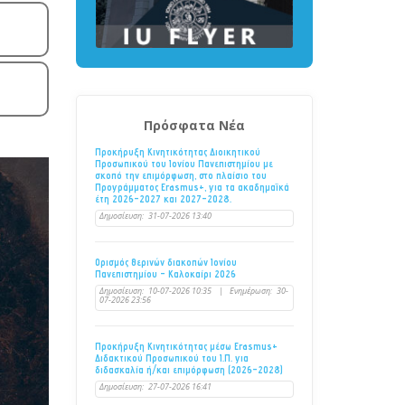
Πρόσφατα Νέα
Προκήρυξη Κινητικότητας Διοικητικού
Προσωπικού του Ιονίου Πανεπιστημίου με
σκοπό την επιμόρφωση, στο πλαίσιο του
Προγράμματος Erasmus+, για τα ακαδημαϊκά
έτη 2026–2027 και 2027–2028.
Δημοσίευση:
31-07-2026 13:40
Ορισμός θερινών διακοπών Ιονίου
Πανεπιστημίου - Καλοκαίρι 2026
Δημοσίευση:
10-07-2026 10:35
|
Ενημέρωση:
30-
07-2026 23:56
Προκήρυξη Κινητικότητας μέσω Erasmus+
Διδακτικού Προσωπικού του Ι.Π. για
διδασκαλία ή/και επιμόρφωση (2026-2028)
Δημοσίευση:
27-07-2026 16:41