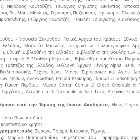
ς, Νικόλαος Κουτούζης, Γεώργιος Μηνιάτης, Βικέντιος Μποκατσ
ρος Παυλίδης-Μινώτος, Γεράσιμος Πιτζαμάνος, Ιερώνυμος Πλακωτό
οσαλέντης, Γεώργιος Σαμαρτζής, Περικλής Τσιριγώτης, Διονύσιος
ύνθου - Μουσείο Ζακύνθου, Γενικά Αρχεία του Κράτους, Εθνικό 
ης Ελλάδος, Μουσείο Μπενάκη, Ιστορικό και Παλαιογραφικό Αρχ
Τ), Εθνική Βιβλιοθήκη της Ελλάδος, Βιβλιοθήκη της Βουλής των 
ική Ιστορική Βιβλιοθήκη Κέρκυρας, Βιβλιοθήκη και Κέντρο Πληρ
ης Τράπεζας της Ελλάδος, Συλλογή Έργων Τέχνης Alpha Bank, 
κλησιαστικής Τέχνης Ιεράς Μονής Στροφάδων και Αγίου Διο
τίων Νήσων, Αναγνωστική Εταιρία Κερκύρας, Ίδρυμα «Πινακοθήκη
ή Γιάννη Περδίου, Museo Correr, Comunità Greco Orientale di T
ργέστης, Accademia di Nazionale di San Luca, Archivio Storic
Χρόνια από την Ίδρυση της Ιονίου Ακαδημίας:
Ηλίας Γιαρένη
, Ιόνιο Πανεπιστήμιο
Πανεπιστήμιο Κρήτης
ογραμματισμός:
Συραγώ Τσιάρα, Ιστορικός Τέχνης
ης
: Μαρίνα Παπασωτηρίου, Επιμελήτρια του Παραρτήματος της 