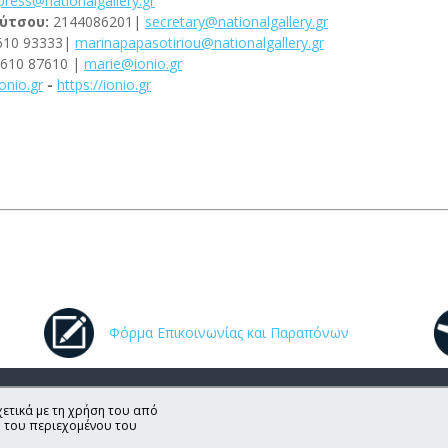
press
@
nationalgallery
.
gr
ούτσου:
2144086201|
secretary
@
nationalgallery
.
gr
610 93333|
marinapapasotiriou
@
nationalgallery
.
gr
6610 87610 |
marie
@
ionio
.
gr
ionio
.
gr
-
https
://
ionio
.
gr
Φόρμα Επικοινωνίας και Παραπόνων
ετικά με τη χρήση του από
η του περιεχομένου του