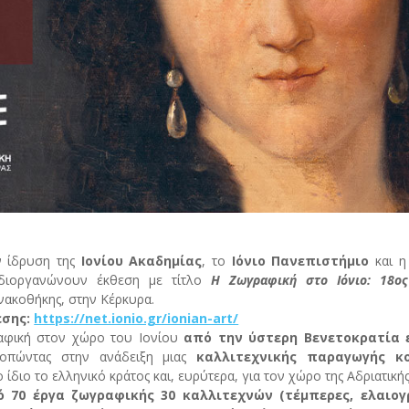
 ίδρυση της
Ιονίου Ακαδημίας
, το
Ιόνιο Πανεπιστήμιο
και 
ιοργανώνουν έκθεση με τίτλο
Η
Ζωγραφική στο Ιόνιο: 18ος
νακοθήκης, στην Κέρκυρα.
εσης:
https://net.ionio.gr/ionian-art/
ραφική στον χώρο του Ιονίου
από την ύστερη Βενετοκρατία 
κοπώντας στην ανάδειξη μιας
καλλιτεχνικής παραγωγής κο
ο ίδιο το ελληνικό κράτος και, ευρύτερα, για τον χώρο της Αδριατικής
 70 έργα ζωγραφικής 30 καλλιτεχνών
(τέμπερες, ελαιογ