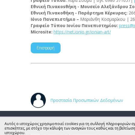
Γραφείο Τύπου:
Χαρά Ζούμα | τηλ. 6980 571057|
Εθνική Πινακο
s
θήκη - Μουσείο Αλεξάνδρου Σ
Εθνική Πινακοθήκη - Παράρτημα Κέρκυρας:
26
Ιόνιο Πανεπιστήμιο –
Μαριάνθη Κοσμαρίκου
| 2
Γραφείο Τύπου Ιονίου Πανεπιστημίου:
press
@
Microsite:
https://net.ionio.gr/ionian-art/
Επιστροφή
Προστασία Προσωπικών Δεδομένων
Ιόνιο Πανεπιστήμιο - Τμήμα Διεθνών & Δημοσίων Σχέσεων
Αυτός ο ιστοχώρος χρησιμοποιεί cookies για τη συλλογή πληροφοριών σχ
επισκέπτες, με στόχο την κάλυψη των αναγκών τους καθώς και τη βελτίωσ
Τηλέφωνα: 0030 26610 87608 / 0030 26610 87607
ιστοχώρου.
Email:
int_rel@ionio.gr
|
erasmus@ionio.gr