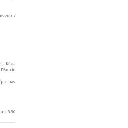
ωάννου /
ης Κάτω
 Πλατεία
έρα των
τις 5.30