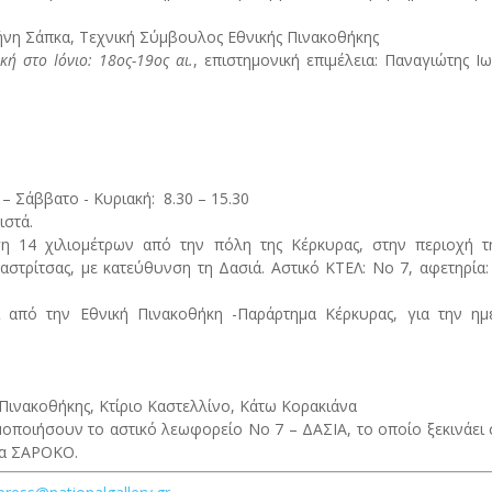
ρήνη Σάπκα, Τεχνική Σύμβουλος Εθνικής Πινακοθήκης
κή στο Ιόνιο: 18ος-19ος αι.
, επιστημονική επιμέλεια: Παναγιώτης Ι
 – Σάββατο - Κυριακή: 8.30 – 15.30
ιστά.
ση 14 χιλιομέτρων από την πόλη της Κέρκυρας, στην περιοχή τ
αστρίτσας, με κατεύθυνση τη Δασιά. Αστικό ΚΤΕΛ: Νο 7, αφετηρία:
ι από την Εθνική Πινακοθήκη -Παράρτημα Κέρκυρας,
για την ημ
Πινακοθήκης, Κτίριο Καστελλίνο, Κάτω Κορακιάνα
οποιήσουν το αστικό λεωφορείο Νο 7 – ΔΑΣΙΑ, το οποίο ξεκινάει σ
ία ΣΑΡΟΚΟ.