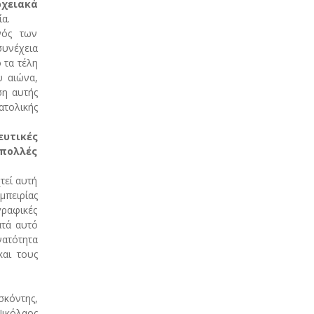
ρχειακά
ία.
νός των
συνέχεια
 τα τέλη
υ
αιώνα,
ση αυτής
ατολικής
υτικές
πολλές
τεί αυτή
μπειρίας
ραφικές
ατά αυτό
νατότητα
και τους
σκόντης,
ικόλαος