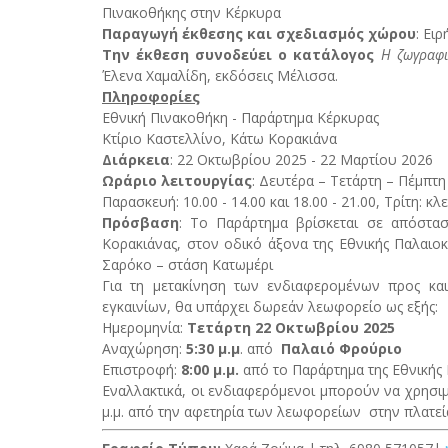
Πινακοθήκης στην Κέρκυρα
Παραγωγή έκθεσης και σχεδιασμός χώρου
: Ει
Την έκθεση συνοδεύει ο κατάλογος
Η ζωγραφι
Έλενα Χαμαλίδη, εκδόσεις Μέλισσα.
Πληροφορίες
Εθνική Πινακοθήκη - Παράρτημα Κέρκυρας
Kτίριο Καστελλίνο, Κάτω Κορακιάνα
Διάρκεια
: 22 Οκτωβρίου 2025 - 22 Μαρτίου 2026
Ωράριο λειτουργίας
: Δευτέρα – Τετάρτη – Πέμπτη
Παρασκευή: 10.00 - 14.00 και 18.00 - 21.00, Τρίτη: κλε
Πρόσβαση
: Το Παράρτημα βρίσκεται σε απόστα
Κορακιάνας, στον οδικό άξονα της Εθνικής Παλαιοκ
Σαρόκο – στάση Κατωμέρι
Για τη μετακίνηση των ενδιαφερομένων προς κα
εγκαινίων, θα υπάρχει δωρεάν λεωφορείο ως εξής:
Ημερομηνία:
Τετάρτη 22 Οκτωβρίου 2025
Αναχώρηση:
5:30 μ.μ
. από
Παλαιό Φρούριο
Επιστροφή:
8:00 μ.μ.
από το Παράρτημα της Εθνικής 
Εναλλακτικά, οι ενδιαφερόμενοι μπορούν να χρησιμ
μ.μ. από την αφετηρία των λεωφορείων στην πλατε