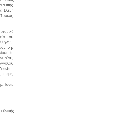
ιάμπης,
ς, Ελένη
 Τσόκος,
Ιστορικό
είο του
Ελλήνων,
οφόρησης
Μουσείο
νυσίου,
 Άγγελου
rieste -
o, Ρώμη,
ς, Ιόνιο
Εθνικής