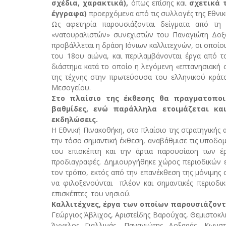
σχέδια, χαρακτικά),
όπως επίσης και
σχετικά 
έγγραφα)
προερχόμενα από τις συλλογές της Εθνική
Ως αφετηρία παρουσιάζονται δείγματα από τη 
«νατουραλιστών» συνεχιστών του Παναγιώτη Δοξα
προβάλλεται η δράση Ιόνιων καλλιτεχνών, οι οποίοι
του 18
ου
αιώνα, και περιλαμβάνονται έργα από το
διάστημα κατά το οποίο η λεγόμενη «επτανησιακή 
της τέχνης στην πρωτεύουσα του ελληνικού κράτου
Μεσογείου.
Στο πλαίσιο της έκθεσης θα πραγματοποι
βαθμίδες, ενώ παράλληλα ετοιμάζεται κα
εκδηλώσεις.
Η Εθνική Πινακοθήκη, στο πλαίσιο της στρατηγικής
την τόσο σημαντική έκθεση, αναβάθμισε τις υποδομ
του επισκέπτη και την άρτια παρουσίαση των έ
προδιαγραφές. Δημιουργήθηκε χώρος περιοδικών ε
τον τρόπο, εκτός από την επανέκθεση της μόνιμης 
να φιλοξενούνται πλέον και σημαντικές περιοδικ
επισκέπτες του νησιού.
Καλλιτέχνες, έργα των οποίων παρουσιάζοντ
Γεώργιος Άβλιχος, Αριστείδης Βαρούχας, Θεμιστοκλ
Άγγελος Γιαλλινάς, Παναγιώτης Δοξαράς, Κωνστ