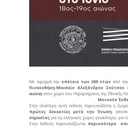
Με αφορμή την
επέτειο των 200 ετών
από την
Πινακοθήκη-Μουσείο Αλεξάνδρου Σούτσου
δ
αιώνας
στον χώρο του Παραρτήματος της Εθνικής Πι
Microsite Έκθ
Στην ιδιαίτερη αυτή έκθεση παρουσιάζεται η ζωγ
πρώτες δεκαετίες μετά την Ένωση
, αποσ
σημασίας
για τις ελληνικές χώρες γενικότερα, για τ
Στην έκθεση παρουσιάζονται
περισσότερα από