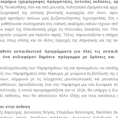
τεκμήρια (χειρόγραφες πραγματείες, έντυπες εκδόσεις, α
ς Πινακοθήκης όσο και από μουσεία, πολιτιστικά ιδρύματα και αρχε
ζωγραφική της ύστερης βενετικής κυριαρχίας στο Ιόνιο, αφε
ρά αφετέρου εκείνων μιας βυζαντινότροπης τεχνοτροπίας. Στη 
 μαθήτευσαν συστηματικά στις ιταλικές ακαδημίες καλών τεχνών από
ν καιρό της Επανάστασης μέχρι τις τελευταίες δεκαετίες του 19
ο
σχολή» γνώρισε μια περίοδο ακμής. Τέλος, παρουσιάζεται η απήχη
ς όπως επίσης και σε άλλες περιοχές της Αδριατικής και της αν
ηθούν εκπαιδευτικά προγράμματα για όλες τις εκπαιδε
ι ένα ενδιαφέρον δημόσιο πρόγραμμα με δράσεις και 
 αναδιοργάνωσης των Παραρτημάτων της και προκειμένου να υποδεχ
ές του Παραρτήματος στην Κέρκυρα, με γνώμονα τη βελτίωση της ε
ργων, σύμφωνα με τις σύγχρονες μουσειολογικές και μουσειογ
κθέσεων, προσδίδοντας έτσι στο Παράρτημα μια νέα δυναμική. Κ
συλλογής, η οποία προγραμματίζεται για το 2026, θα υπάρχει η δυ
ές εκθέσεις, που θα αποτελούν πόλο έλξης για τους κατοίκους 
αι στην έκθεση
ής Βαρούχας, Διονύσιος Βέγιας, Σπυρίδων Βεντούρας, Νικόλαος Βι
αντίνος Ιατράς, Νικόλαος Καλλέργης, Διονύσιος Καλιβωκάς, Ν