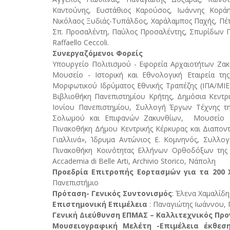
Καντούνης, Ευστάθιος Καρούσος, Ιωάννης Κοράη
Νικόλαος Ξυδιάς-Τυπάλδος, Χαράλαμπος Παχής, Πέτ
Σπ. Προσαλέντη, Παύλος Προσαλέντης, Σπυρίδων Πρ
Raffaello Ceccoli.
Συνεργαζόμενοι Φορείς
Υπουργείο Πολιτισμού - Εφορεία Αρχαιοτήτων Ζακ
Μουσείο - Ιστορική και Εθνολογική Εταιρεία τ
Μορφωτικού Ιδρύματος Εθνικής Τραπέζης (ΙΠΑ/ΜΙΕ
Βιβλιοθήκη Πανεπιστημίου Κρήτης, Δημόσια Κεντρ
Ιονίου Πανεπιστημίου, Συλλογή Έργων Τέχνης τ
Σολωμού και Επιφανών Ζακυνθίων, Μουσείο Εκ
Πινακοθήκη Δήμου Κεντρικής Κέρκυρας και Διαπον
Γιαλλινά», Ίδρυμα Αντώνιος Ε. Κομνηνός, Συλλογ
Πινακοθήκη Κοινότητας Ελλήνων Ορθοδόξων της Τε
Accademia di Belle Arti, Archivio Storico, Νάπολη
Προεδρία Επιτροπής Εορτασμών για τα 200 
Πανεπιστήμιο
Πρόταση- Γενικός Συντονισμός
: Έλενα Χαμαλίδη
Επιστημονική Επιμέλεια
: Παναγιώτης Ιωάννου, 
Γενική Διεύθυνση ΕΠΜΑΣ – Καλλιτεχνικός Πρ
Μουσειογραφική Μελέτη -Επιμέλεια έκθεσ