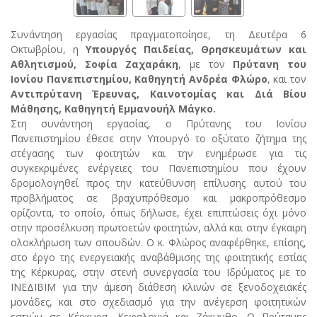
Συνάντηση εργασίας πραγματοποίησε, τη Δευτέρα 6
Οκτωβρίου, η
Υπουργός Παιδείας, Θρησκευμάτων και
Αθλητισμού, Σοφία Ζαχαράκη
, με τον
Πρύτανη του
Ιονίου Πανεπιστημίου, Καθηγητή Ανδρέα Φλώρο
, και τον
Αντιπρύτανη Έρευνας, Καινοτομίας και Διά Βίου
Μάθησης, Καθηγητή Εμμανουήλ Μάγκο.
Στη συνάντηση εργασίας, ο Πρύτανης του Ιονίου
Πανεπιστημίου έθεσε στην Υπουργό το οξύτατο ζήτημα της
στέγασης των φοιτητών και την ενημέρωσε για τις
συγκεκριμένες ενέργειες του Πανεπιστημίου που έχουν
δρομολογηθεί προς την κατεύθυνση επίλυσης αυτού του
προβλήματος σε βραχυπρόθεσμο και μακροπρόθεσμο
ορίζοντα, το οποίο, όπως δήλωσε, έχει επιπτώσεις όχι μόνο
στην προσέλκυση πρωτοετών φοιτητών, αλλά και στην έγκαιρη
ολοκλήρωση των σπουδών. Ο κ. Φλώρος αναφέρθηκε, επίσης,
στο έργο της ενεργειακής αναβάθμισης της φοιτητικής εστίας
της Κέρκυρας, στην στενή συνεργασία του Ιδρύματος με το
ΙΝΕΔΙΒΙΜ για την άμεση διάθεση κλινών σε ξενοδοχειακές
μονάδες, και στο σχεδιασμό για την ανέγερση φοιτητικών
εστιών σε Κέρκυρα, Κεφαλονιά και Ζάκυνθο. Ο Πρύτανης