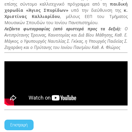
επίσης σύντομο καλλιτεχνικό πρόγραμμα από τη
παιδική
χορωδία «Άγιος Σπυρίδων»
υπό την διεύθυνση της
κ.
Χριστίνας Καλλιαρίδου
, μέλους ΕΕΠ του Τμήματος
Μουσικών Σπουδών του Ιονίου Πανεπιστημίου.
Λεζάντα φωτογραφίας (από αριστερά προς τα δεξιά):
Ο
Αντιπρύτανης Έρευνας, Καινοτομίας και Διά Βίου Μάθησης, Καθ. Ε.
Μάγκος, ο Υφυπουργός Ναυτιλίας Σ. Γκίκας, η Υπουργός Παιδείας Σ.
Ζαχαράκη και ο Πρύτανης του Ιονίου Παν/μίου Καθ. Α. Φλώρος
Επιστροφή