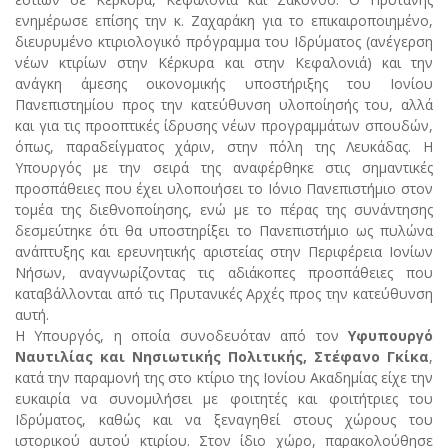
ενημέρωσε επίσης την κ. Ζαχαράκη για το επικαιροποιημένο,
διευρυμένο κτιριολογικό πρόγραμμα του Ιδρύματος (ανέγερση
νέων κτιρίων στην Κέρκυρα και στην Κεφαλονιά) και την
ανάγκη άμεσης οικονομικής υποστήριξης του Ιονίου
Πανεπιστημίου προς την κατεύθυνση υλοποίησής του, αλλά
και για τις προοπτικές ίδρυσης νέων προγραμμάτων σπουδών,
όπως, παραδείγματος χάριν, στην πόλη της Λευκάδας. Η
Υπουργός με την σειρά της αναφέρθηκε στις σημαντικές
προσπάθειες που έχει υλοποιήσει το Ιόνιο Πανεπιστήμιο στον
τομέα της διεθνοποίησης, ενώ με το πέρας της συνάντησης
δεσμεύτηκε ότι θα υποστηρίξει το Πανεπιστήμιο ως πυλώνα
ανάπτυξης και ερευνητικής αριστείας στην Περιφέρεια Ιονίων
Νήσων, αναγνωρίζοντας τις αδιάκοπες προσπάθειες που
καταβάλλονται από τις Πρυτανικές Αρχές προς την κατεύθυνση
αυτή.
Η Υπουργός, η οποία συνοδευόταν από τον
Υφυπουργό
Ναυτιλίας και Νησιωτικής Πολιτικής, Στέφανο Γκίκα
,
κατά την παραμονή της στο κτίριο της Ιονίου Ακαδημίας είχε την
ευκαιρία να συνομιλήσει με φοιτητές και φοιτήτριες του
Ιδρύματος, καθώς και να ξεναγηθεί στους χώρους του
ιστορικού αυτού κτιρίου. Στον ίδιο χώρο, παρακολούθησε