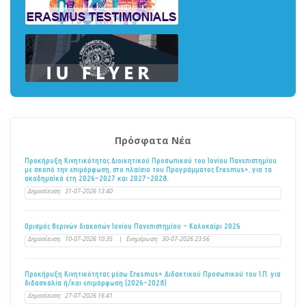
Πρόσφατα Νέα
Προκήρυξη Κινητικότητας Διοικητικού Προσωπικού του Ιονίου Πανεπιστημίου
με σκοπό την επιμόρφωση, στο πλαίσιο του Προγράμματος Erasmus+, για τα
ακαδημαϊκά έτη 2026–2027 και 2027–2028.
Δημοσίευση:
31-07-2026 13:40
Ορισμός θερινών διακοπών Ιονίου Πανεπιστημίου - Καλοκαίρι 2026
Δημοσίευση:
10-07-2026 10:35
|
Ενημέρωση:
30-07-2026 23:56
Προκήρυξη Κινητικότητας μέσω Erasmus+ Διδακτικού Προσωπικού του Ι.Π. για
διδασκαλία ή/και επιμόρφωση (2026-2028)
Δημοσίευση:
27-07-2026 16:41