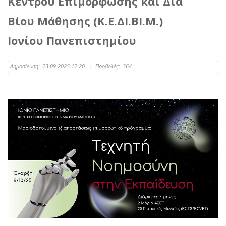
Κέντρου Επιμόρφωσης και Δια
Βίου Μάθησης (Κ.Ε.ΔΙ.ΒΙ.Μ.)
Ιονίου Πανεπιστημίου
Δημοσίευση:
23-09-2025 12:20
|
Προβολές:
364