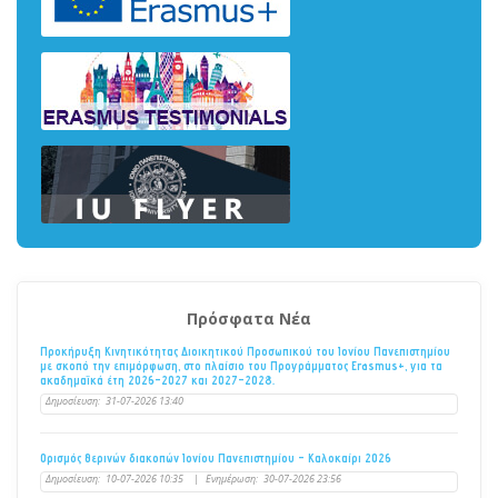
Πρόσφατα Νέα
Προκήρυξη Κινητικότητας Διοικητικού Προσωπικού του Ιονίου Πανεπιστημίου
με σκοπό την επιμόρφωση, στο πλαίσιο του Προγράμματος Erasmus+, για τα
ακαδημαϊκά έτη 2026–2027 και 2027–2028.
Δημοσίευση:
31-07-2026 13:40
Ορισμός θερινών διακοπών Ιονίου Πανεπιστημίου - Καλοκαίρι 2026
Δημοσίευση:
10-07-2026 10:35
|
Ενημέρωση:
30-07-2026 23:56