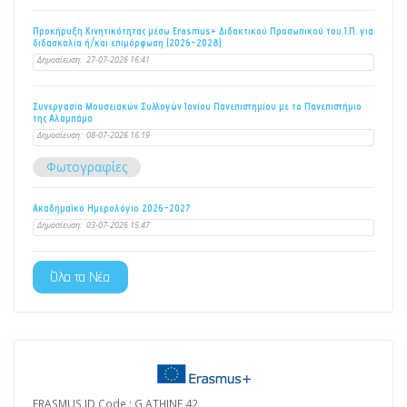
Προκήρυξη Κινητικότητας μέσω Erasmus+ Διδακτικού Προσωπικού του Ι.Π. για
διδασκαλία ή/και επιμόρφωση (2026-2028)
Δημοσίευση:
27-07-2026 16:41
Συνεργασία Μουσειακών Συλλογών Ιονίου Πανεπιστημίου με το Πανεπιστήμιο
της Αλαμπάμα
Δημοσίευση:
08-07-2026 16:19
Φωτογραφίες
Ακαδημαϊκό Ημερολόγιο 2026-2027
Δημοσίευση:
03-07-2026 15:47
Όλα τα Νέα
ERASMUS ID Code : G ATHINE 42