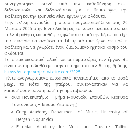
συνεργάστηκαν στενά υπό την καθοδήγηση οκτώ
διδασκουσών και διδασκόντων για τη δημιουργία, την
εκτέλεση και την ερμηνεία νέων έργων για φλάουτο.
Στην τελική συναυλία, η οποία πραγματοποιήθηκε στις 26
Μαρτίου 2025 στην Ιόνιο Ακαδημία, το κοινό -ανάμεσά του και
πολλοί μαθητές και μαθήτριες φλάουτου από την Κέρκυρα- είχε
την ευκαιρία να ακούσει τα 14 πρωτότυπα έργα σε πρώτη
εκτέλεση και να γνωρίσει έναν διευρυμένο ηχητικό κόσμο του
φλάουτου.
Το οπτικοακουστικό υλικό και οι παρτιτούρες των έργων θα
είναι σύντομα διαθέσιμα στην επίσημη ιστοσελίδα της δράσης:
https
://
euterpeproject
.
wixsite
.
com
/2025
Πέντε αναγνωρισμένα ευρωπαϊκά πανεπιστήμια, από το Βορά
μέχρι το Νότο της ηπείρου, συνεργάστηκαν για να
καταστήσουν δυνατή αυτή την πρωτοβουλία:
Ιόνιο Πανεπιστήμιο –Τμήμα Μουσικών Σπουδών, Κέρκυρα
(Συντονισμός + Ίδρυμα Υποδοχής)
Grieg Academy Department of Music, University of
Bergen (Νορβηγία)
Estonian Academy for Music and Theatre, Tallinn