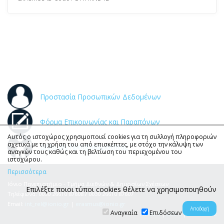
Προστασία Προσωπικών Δεδομένων
Φόρμα Επικοινωνίας και Παραπόνων
Αυτός ο ιστοχώρος χρησιμοποιεί cookies για τη συλλογή πληροφοριών
σχετικά με τη χρήση του από επισκέπτες, με στόχο την κάλυψη των
Δήλωση Προσβασιμότητας
αναγκών τους καθώς και τη βελτίωση του περιεχομένου του
ιστοχώρου.
Περισσότερα
Ιόνιο Πανεπιστήμιο - Τμήμα Διεθνών & Δημοσίων Σχέσεων
Επιλέξτε ποιοι τύποι cookies θέλετε να χρησιμοποιηθούν
Τηλέφωνα: 0030 26610 87608 / 0030 26610 87607
Email:
int_rel@ionio.gr
|
erasmus@ionio.gr
Αναγκαία
Επιδόσεων
HTML 5
|
CSS 3
|
VWCA AA 2