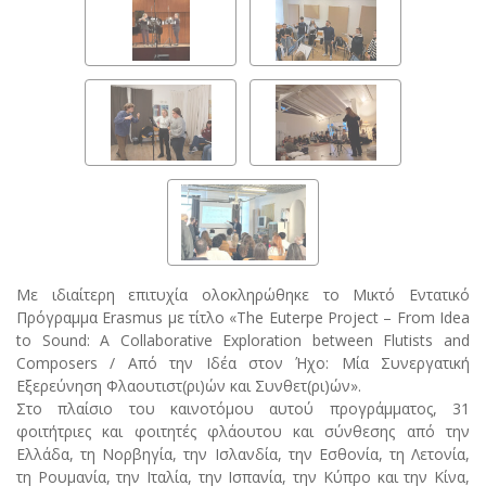
Με ιδιαίτερη επιτυχία ολοκληρώθηκε το Μικτό Εντατικό
Πρόγραμμα Erasmus με τίτλο «The Euterpe Project – From Idea
to Sound: A Collaborative Exploration between Flutists and
Composers / Από την Ιδέα στον Ήχο: Μία Συνεργατική
Εξερεύνηση Φλαουτιστ(ρι)ών και Συνθετ(ρι)ών».
Στο πλαίσιο του καινοτόμου αυτού προγράμματος, 31
φοιτήτριες και φοιτητές φλάουτου και σύνθεσης από την
Ελλάδα, τη Νορβηγία, την Ισλανδία, την Εσθονία, τη Λετονία,
τη Ρουμανία, την Ιταλία, την Ισπανία, την Κύπρο και την Κίνα,