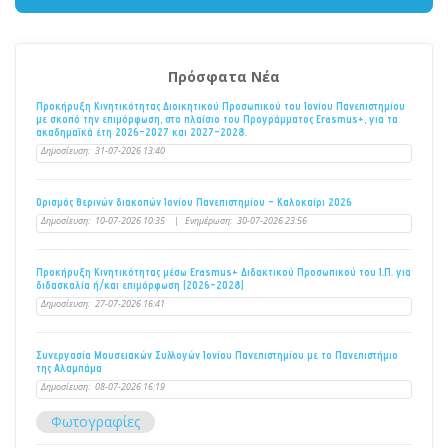
Πρόσφατα Νέα
Προκήρυξη Κινητικότητας Διοικητικού Προσωπικού του Ιονίου Πανεπιστημίου
με σκοπό την επιμόρφωση, στο πλαίσιο του Προγράμματος Erasmus+, για τα
ακαδημαϊκά έτη 2026–2027 και 2027–2028.
Δημοσίευση:
31-07-2026 13:40
Ορισμός θερινών διακοπών Ιονίου Πανεπιστημίου - Καλοκαίρι 2026
Δημοσίευση:
10-07-2026 10:35
|
Ενημέρωση:
30-07-2026 23:56
Προκήρυξη Κινητικότητας μέσω Erasmus+ Διδακτικού Προσωπικού του Ι.Π. για
διδασκαλία ή/και επιμόρφωση (2026-2028)
Δημοσίευση:
27-07-2026 16:41
Συνεργασία Μουσειακών Συλλογών Ιονίου Πανεπιστημίου με το Πανεπιστήμιο
της Αλαμπάμα
Δημοσίευση:
08-07-2026 16:19
Φωτογραφίες