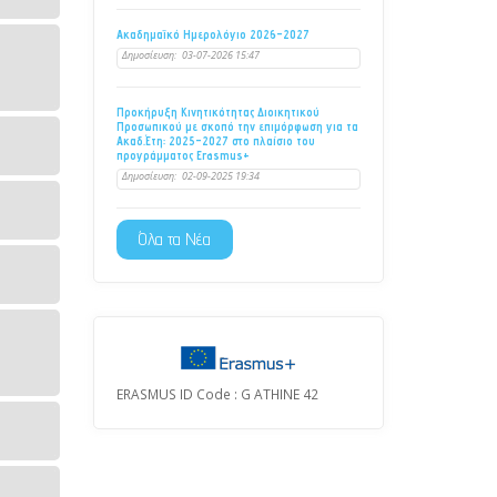
Ακαδημαϊκό Ημερολόγιο 2026-2027
Δημοσίευση:
03-07-2026 15:47
Προκήρυξη Κινητικότητας Διοικητικού
Προσωπικού με σκοπό την επιμόρφωση για τα
Ακαδ.Έτη: 2025-2027 στο πλαίσιο του
προγράμματος Erasmus+
Δημοσίευση:
02-09-2025 19:34
Όλα τα Νέα
ERASMUS ID Code : G ATHINE 42