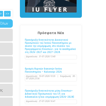
>
>>
 Όλων
Πρόσφατα Νέα
Προκήρυξη Κινητικότητας Διοικητικού
Προσωπικού του Ιονίου Πανεπιστημίου με
σκοπό την επιμόρφωση, στο πλαίσιο του
Προγράμματος Erasmus+, για τα ακαδημαϊκά
έτη 2026–2027 και 2027–2028.
Δημοσίευση:
31-07-2026 13:40
Ορισμός θερινών διακοπών Ιονίου
Πανεπιστημίου - Καλοκαίρι 2026
Δημοσίευση:
10-07-2026 10:35
|
Ενημέρωση:
30-
07-2026 23:56
ας
Προκήρυξη Κινητικότητας μέσω Erasmus+
Διδακτικού Προσωπικού του Ι.Π. για
διδασκαλία ή/και επιμόρφωση (2026-2028)
Δημοσίευση:
27-07-2026 16:41